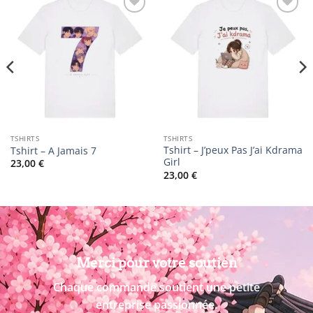
Ajouter
Ajouter
à la
à la
liste
liste
d’envies
d’envies
TSHIRTS
TSHIRTS
Tshirt – J’peux Pas J’ai Kdrama
Tshirt – A Jamais 7
Girl
23,00
€
23,00
€
Merci pour votre soutien
Chaque commande soutient une petite
entreprise passionnée.