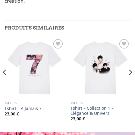
création.
PRODUITS SIMILAIRES
Ajouter
Ajouter
à la
à la
liste
liste
d’envies
d’envies
TSHIRTS
TSHIRTS
Tshirt – Collection 1 –
Tshirt – A Jamais 7
Élégance & Univers
23,00
€
23,00
€