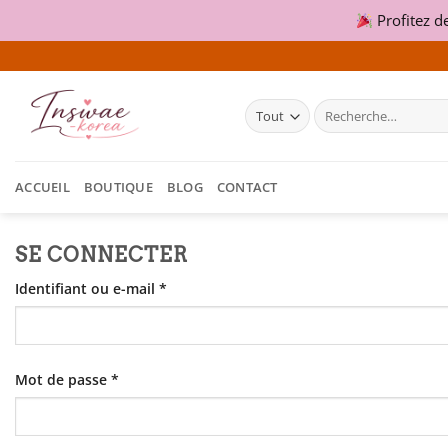
Profitez d
Passer
au
contenu
Recherche
pour :
ACCUEIL
BOUTIQUE
BLOG
CONTACT
SE CONNECTER
Obligatoire
Identifiant ou e-mail
*
Obligatoire
Mot de passe
*