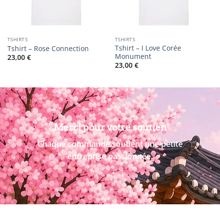
TSHIRTS
TSHIRTS
Tshirt – I Love Corée
Tshirt – Rose Connection
Monument
23,00
€
23,00
€
Merci pour votre soutien
Chaque commande soutient une petite
entreprise passionnée.